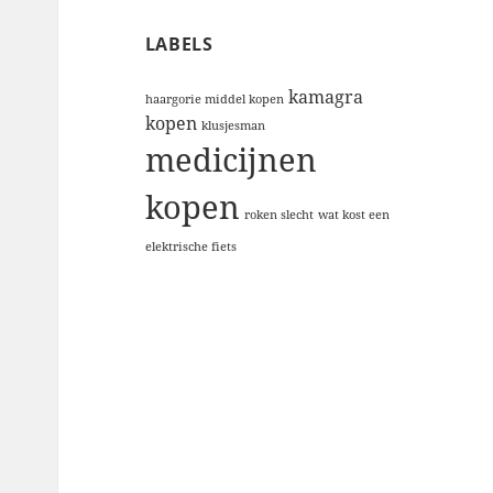
LABELS
kamagra
haargorie middel kopen
kopen
klusjesman
medicijnen
kopen
roken slecht
wat kost een
elektrische fiets